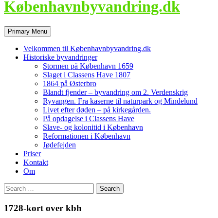
Københavnbyvandring.dk
Search
Skip
Primary Menu
to
content
Velkommen til Københavnbyvandring.dk
Historiske byvandringer
Stormen på København 1659
Slaget i Classens Have 1807
1864 på Østerbro
Blandt fjender – byvandring om 2. Verdenskrig
Ryvangen. Fra kaserne til naturpark og Mindelund
Livet efter døden – på kirkegården.
På opdagelse i Classens Have
Slave- og kolonitid i København
Reformationen i København
Jødefejden
Priser
Kontakt
Om
Search
for:
1728-kort over kbh