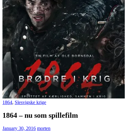
1864
,
Slesvigske krige
1864 – nu som spillefilm
January 30, 2016
morten