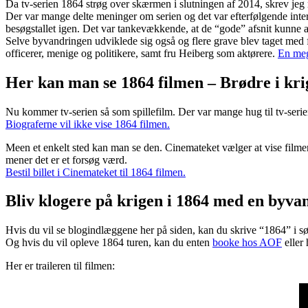
Da tv-serien 1864 strøg over skærmen i slutningen af 2014, skrev j
Der var mange delte meninger om serien og det var efterfølgende intere
besøgstallet igen. Det var tankevækkende, at de “gode” afsnit kunne 
Selve byvandringen udviklede sig også og flere grave blev taget med f
officerer, menige og politikere, samt fru Heiberg som aktørere.
En meg
Her kan man se 1864 filmen – Brødre i kri
Nu kommer tv-serien så som spillefilm. Der var mange hug til tv-serien
Biograferne vil ikke vise 1864 filmen.
Meen et enkelt sted kan man se den. Cinemateket vælger at vise filmen f
mener det er et forsøg værd.
Bestil billet i Cinemateket til 1864 filmen.
Bliv klogere på krigen i 1864 med en byva
Hvis du vil se blogindlæggene her på siden, kan du skrive “1864” i sø
Og hvis du vil opleve 1864 turen, kan du enten
booke hos AOF
eller
Her er traileren til filmen: