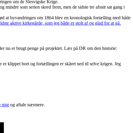
ringen om de Slesvigske Krige.
og mindre som serien skred frem, men de sidste tre afsnit sat gang i
 betød at byvandringen om 1864 blev en kronologisk fortælling med både
 aktive kirkegårde, som jeg både er stolt af og glad for at gå.
r der nu er brugt penge på projektet. Læs på DR om den historie:
er klippet bort og fortællingen er skåret ned til selve krigen. Jeg
e mig
og aftale nærmere.