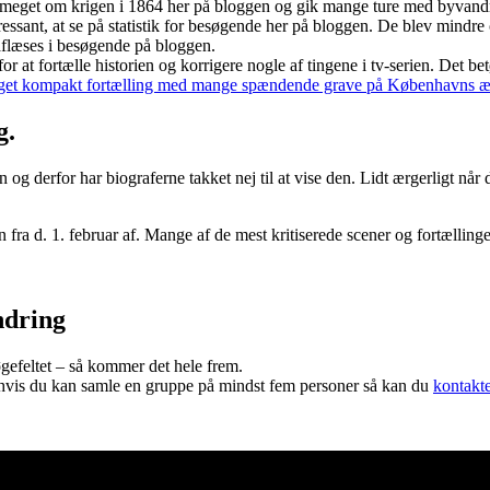
eg meget om krigen i 1864 her på bloggen og gik mange ture med byvand
ssant, at se på statistik for besøgende her på bloggen. De blev mindre 
aflæses i besøgende på bloggen.
or at fortælle historien og korrigere nogle af tingene i tv-serien. Det
et kompakt fortælling med mange spændende grave på Københavns ældste
g.
 og derfor har biograferne takket nej til at vise den. Lidt ærgerligt nå
ra d. 1. februar af. Mange af de mest kritiserede scener og fortællinger 
ndring
gefeltet – så kommer det hele frem.
 hvis du kan samle en gruppe på mindst fem personer så kan du
kontakt