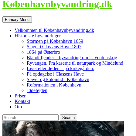
Københavnbyvandring.dk
Search
Skip
Primary Menu
to
content
Velkommen til Københavnbyvandring.dk
Historiske byvandringer
Stormen på København 1659
Slaget i Classens Have 1807
1864 på Østerbro
Blandt fjender – byvandring om 2. Verdenskrig
Ryvangen. Fra kaserne til naturpark og Mindelund
Livet efter døden – på kirkegården.
På opdagelse i Classens Have
Slave- og kolonitid i København
Reformationen i København
Jødefejden
Priser
Kontakt
Om
Search
for: