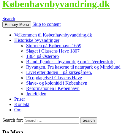
Københavnbyvandring.dk
Search
Skip to content
Primary Menu
Velkommen til Københavnbyvandring.dk
Historiske byvandringer
Stormen på København 1659
Slaget i Classens Have 1807
1864 på Østerbro
Blandt fjender – byvandring om 2. Verdenskrig
Ryvangen. Fra kaserne til naturpark og Mindelund
Livet efter døden – på kirkegården.
På opdagelse i Classens Have
Slave- og kolonitid i København
Reformationen i København
Jødefejden
Priser
Kontakt
Om
Search for:
De Meza